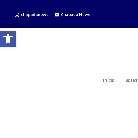
chapadanews
Chapada News
Barra de Ferramentas Aberta
Início
Notíc