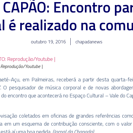
CAPÃO: Encontro par
l é realizado na com
outubro 19, 2016
chapadanews
 Reprodução/Youtube |
aeté-Açu, em Palmeiras, receberá a partir desta quarta-fe
”. O pesquisador de música corporal e de novas abordagen
dor do encontro que acontecerá no Espaço Cultural – Vale do C
ovisação coletados em oficinas de grandes referências co
ona em um esquema de contribuição consciente, com o valor
 está aí uma boa pedida.
(Jornal da Chapada)