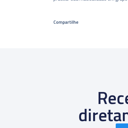
Compartilhe
Rece
diret