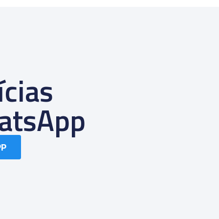
ícias
atsApp
PP