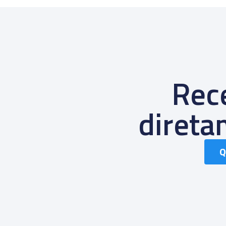
Rece
diret
Q