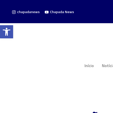
chapadanews
Chapada News
Barra de Ferramentas Aberta
Início
Notíc