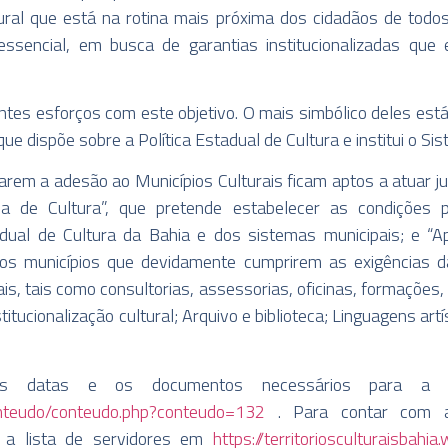
tural que está na rotina mais próxima dos cidadãos de todos 
essencial, em busca de garantias institucionalizadas que es
tes esforços com este objetivo. O mais simbólico deles est
que dispõe sobre a Política Estadual de Cultura e institui o Si
zarem a adesão ao Municípios Culturais ficam aptos a atuar
ema de Cultura”, que pretende estabelecer as condições 
ual de Cultura da Bahia e dos sistemas municipais; e “
 os municípios que devidamente cumprirem as exigências d
is, tais como consultorias, assessorias, oficinas, formações,
tucionalização cultural; Arquivo e biblioteca; Linguagens artí
o as datas e os documentos necessários para a a
onteudo/conteudo.php?conteudo=132
. Para contar com a
te a lista de servidores em
https://territoriosculturaisbah