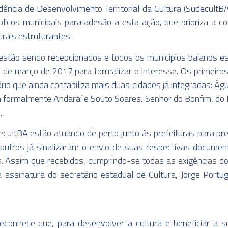
dência de Desenvolvimento Territorial da Cultura (SudecultBA
úblicos municipais para adesão a esta ação, que prioriza a 
rais estruturantes.
estão sendo recepcionados e todos os municípios baianos es
31 de março de 2017 para formalizar o interesse. Os primeir
ório que ainda contabiliza mais duas cidades já integradas: Águ
 formalmente Andaraí e Souto Soares. Senhor do Bonfim, do 
.
SecultBA estão atuando de perto junto às prefeituras para p
 outros já sinalizaram o envio de suas respectivas docume
. Assim que recebidos, cumprindo-se todas as exigências 
ssinatura do secretário estadual de Cultura, Jorge Portugal
econhece que, para desenvolver a cultura e beneficiar a 