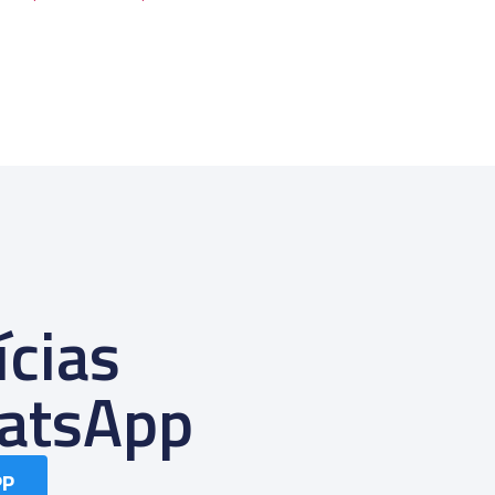
ícias
atsApp
PP