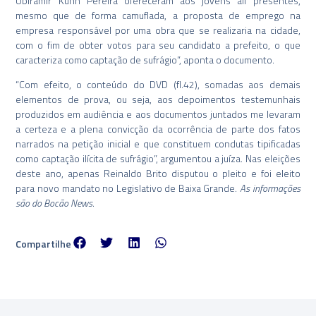
Ubiramir Kuhn Pereira ofereceram aos jovens ali presentes,
mesmo que de forma camuflada, a proposta de emprego na
empresa responsável por uma obra que se realizaria na cidade,
com o fim de obter votos para seu candidato a prefeito, o que
caracteriza como captação de sufrágio”, aponta o documento.
“Com efeito, o conteúdo do DVD (fl.42), somadas aos demais
elementos de prova, ou seja, aos depoimentos testemunhais
produzidos em audiência e aos documentos juntados me levaram
a certeza e a plena convicção da ocorrência de parte dos fatos
narrados na petição inicial e que constituem condutas tipificadas
como captação ilícita de sufrágio”, argumentou a juíza. Nas eleições
deste ano, apenas Reinaldo Brito disputou o pleito e foi eleito
para novo mandato no Legislativo de Baixa Grande.
As informações
são do Bocão News
.
Compartilhe