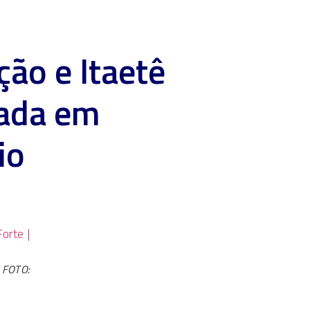
ção e Itaetê
pada em
io
 FOTO: