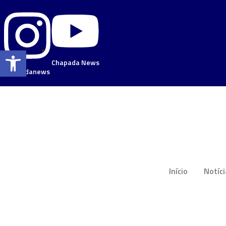
Barra de Ferramentas Aberta
Chapada News
chapadanews
Início
Notíc