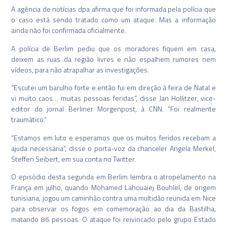
A agência de notícias dpa afirma que foi informada pela polícia que
o caso está sendo tratado como um ataque. Mas a informação
ainda não foi confirmada oficialmente.
A polícia de Berlim pediu que os moradores fiquem em casa,
deixem as ruas da região livres e não espalhem rumores nem
vídeos, para não atrapalhar as investigações.
“Escutei um barulho forte e então fui em direção à feira de Natal e
vi muito caos… muitas pessoas feridas”, disse Jan Hollitzer, vice-
editor do jornal Berliner Morgenpost, à CNN. “Foi realmente
traumático.”
“Estamos em luto e esperamos que os muitos feridos recebam a
ajuda necessária”, disse o porta-voz da chanceler Angela Merkel,
Steffen Seibert, em sua conta no Twitter.
O episódio desta segunda em Berlim lembra o atropelamento na
França em julho, quando Mohamed Lahouaiej Bouhlel, de origem
tunisiana, jogou um caminhão contra uma multidão reunida em Nice
para observar os fogos em comemoração ao dia da Bastilha,
matando 86 pessoas. O ataque foi reivincado pelo grupo Estado