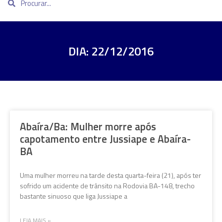
DIA: 22/12/2016
Abaíra/Ba: Mulher morre após
capotamento entre Jussiape e Abaíra-
BA
Uma mulher morreu na tarde desta quarta-feira (21), após ter
sofrido um acidente de trânsito na Rodovia BA-148, trecho
bastante sinuoso que liga Jussiape a
LEIA MAIS »