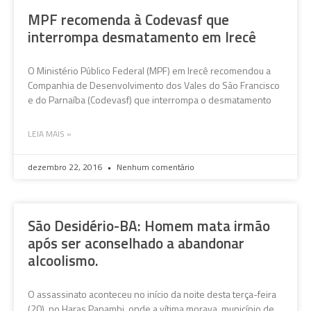
MPF recomenda à Codevasf que
interrompa desmatamento em Irecê
O Ministério Público Federal (MPF) em Irecê recomendou a
Companhia de Desenvolvimento dos Vales do São Francisco
e do Parnaíba (Codevasf) que interrompa o desmatamento
LEIA MAIS »
dezembro 22, 2016
Nenhum comentário
São Desidério-BA: Homem mata irmão
após ser aconselhado a abandonar
alcoolismo.
O assassinato aconteceu no início da noite desta terça-feira
(20), no Haras Panambi, onde a vítima morava, município de