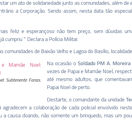
tar um ato de solidariedade junto as comunidades, além de e
ntrário a Corporação. Sendo assim, nesta data tão especia
 mais feliz e esperançoso não tem preço, sem dúvidas u
 cumpriu¨” Declara a Polícia Militar.
s comunidades de Baixão Velho e Lagoa do Basílio, localidade
Na ocasião o
Soldado PM A. Moreira
vezes de Papai e Mamãe Noel, respect
até mesmo adultos, que comentavam,
l: Subtenente Farias.
Papai Noel de perto.
Destarte, o comandante da unidade
Te
i
agradecem a colaboração de cada policial envolvido nest
u a causa doando, não somente um brinquedo, mas um pouc