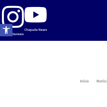
Barra de Ferramentas Aberta
Chapada News
chapadanews
Início
Notíc