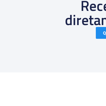
Rece
diret
Q