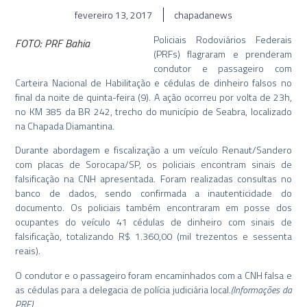
fevereiro 13, 2017
chapadanews
Policiais Rodoviários Federais
FOTO: PRF Bahia
(PRFs) flagraram e prenderam
condutor e passageiro com
Carteira Nacional de Habilitação e cédulas de dinheiro falsos no
final da noite de quinta-feira (9). A ação ocorreu por volta de 23h,
no KM 385 da BR 242, trecho do município de Seabra, localizado
na Chapada Diamantina.
Durante abordagem e fiscalização a um veículo Renaut/Sandero
com placas de Sorocapa/SP, os policiais encontram sinais de
falsificaçã
o na CNH apresentada. Foram realizadas consultas no
banco de dados, sendo confirmada a inautenticidade do
documento. Os policiais também encontraram em posse dos
ocupantes do veículo 41 cédulas de dinheiro com sinais de
falsificação, totalizando R$ 1.360,00 (mil trezentos e sessenta
reais).
O condutor e o passageiro foram encaminhados com a CNH falsa e
as cédulas para a delegacia de polícia judiciária local.
(Informações da
PRF)