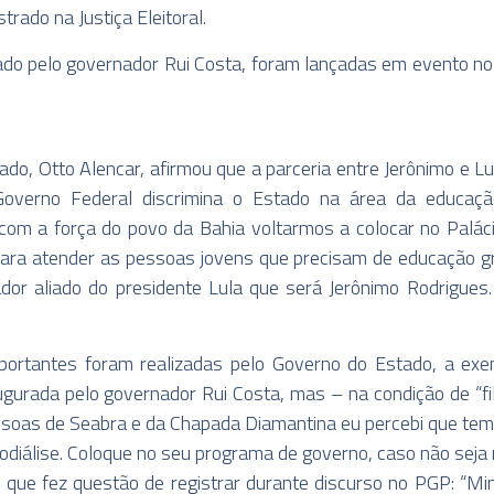
rado na Justiça Eleitoral.
ado pelo governador Rui Costa, foram lançadas em evento no
do, Otto Alencar, afirmou que a parceria entre Jerônimo e 
Governo Federal discrimina o Estado na área da educaçã
m a força do povo da Bahia voltarmos a colocar no Paláci
para atender as pessoas jovens que precisam de educação gr
dor aliado do presidente Lula que será Jerônimo Rodrigues.
portantes foram realizadas pelo Governo do Estado, a ex
gurada pelo governador Rui Costa, mas – na condição de “fi
soas de Seabra e da Chapada Diamantina eu percebi que tem d
odiálise. Coloque no seu programa de governo, caso não seja 
, que fez questão de registrar durante discurso no PGP: “Mi