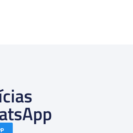
ícias
atsApp
PP