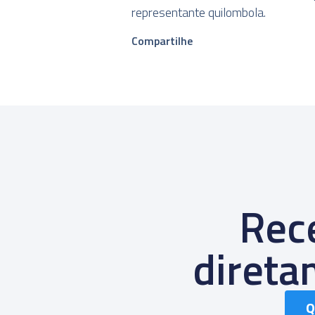
representante quilombola.
Compartilhe
Rece
diret
Q