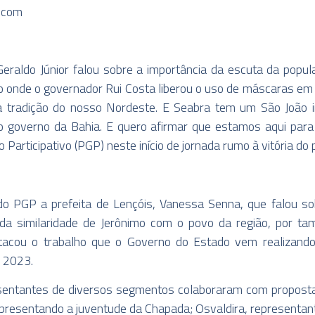
.com
Geraldo Júnior falou sobre a importância da escuta da popu
onde o governador Rui Costa liberou o uso de máscaras em lo
 tradição do nosso Nordeste. E Seabra tem um São João in
ro governo da Bahia. E quero afirmar que estamos aqui par
articipativo (PGP) neste início de jornada rumo à vitória do 
o PGP a prefeita de Lençóis, Vanessa Senna, que falou so
a similaridade de Jerônimo com o povo da região, por tam
stacou o trabalho que o Governo do Estado vem realizand
e 2023.
sentantes de diversos segmentos colaboraram com proposta
epresentando a juventude da Chapada; Osvaldira, representa