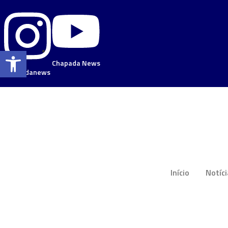
Barra de Ferramentas Aberta
Chapada News
chapadanews
Início
Notíc