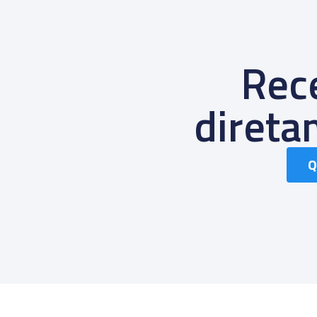
Rece
diret
Q