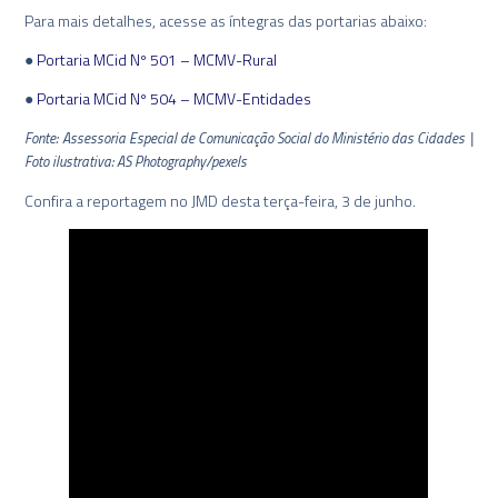
Para mais detalhes, acesse as íntegras das portarias abaixo:
●
Portaria MCid Nº 501 – MCMV-Rural
●
Portaria MCid Nº 504 – MCMV-Entidades
Fonte: Assessoria Especial de Comunicação Social do Ministério das Cidades |
Foto ilustrativa: AS Photography/pexels
Confira a reportagem no JMD desta terça-feira, 3 de junho.