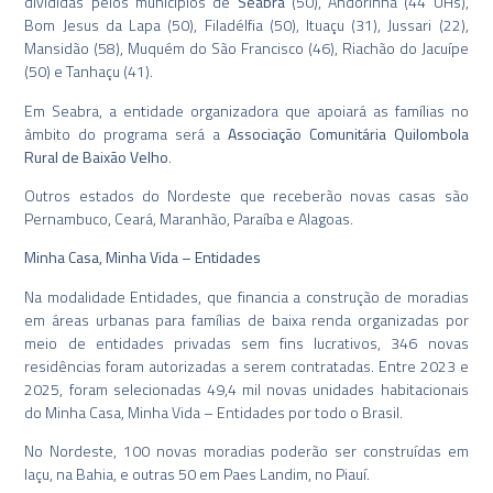
divididas pelos municípios de
Seabra
(50), Andorinha (44 UHs),
Bom Jesus da Lapa (50), Filadélfia (50), Ituaçu (31), Jussari (22),
Mansidão (58), Muquém do São Francisco (46), Riachão do Jacuípe
(50) e Tanhaçu (41).
Em Seabra, a entidade organizadora que apoiará as famílias no
âmbito do programa será a
Associação Comunitária Quilombola
Rural de Baixão Velho
.
Outros estados do Nordeste que receberão novas casas são
Pernambuco, Ceará, Maranhão, Paraíba e Alagoas.
Minha Casa, Minha Vida – Entidades
Na modalidade Entidades, que financia a construção de moradias
em áreas urbanas para famílias de baixa renda organizadas por
meio de entidades privadas sem fins lucrativos, 346 novas
residências foram autorizadas a serem contratadas. Entre 2023 e
2025, foram selecionadas 49,4 mil novas unidades habitacionais
do Minha Casa, Minha Vida – Entidades por todo o Brasil.
No Nordeste, 100 novas moradias poderão ser construídas em
Iaçu, na Bahia, e outras 50 em Paes Landim, no Piauí.