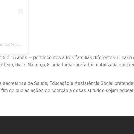
Uma publicação compartilhada por Secretaria de Saúde de Palmeiras Ba (@sms_palmeirasba)
 5 e 15 anos — pertencentes a três famílias diferentes. O caso 
ira, dia 7. Na terça, 8, uma força-tarefa foi mobilizada para reo
 secretarias de Saúde, Educação e Assistência Social pretendem 
a fim de que as ações de coerção a essas atitudes sejam educa