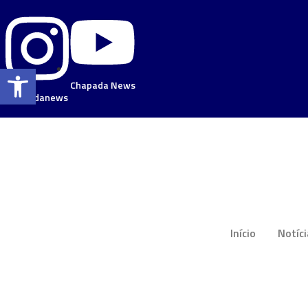
Barra de Ferramentas Aberta
Chapada News
chapadanews
Início
Notíc