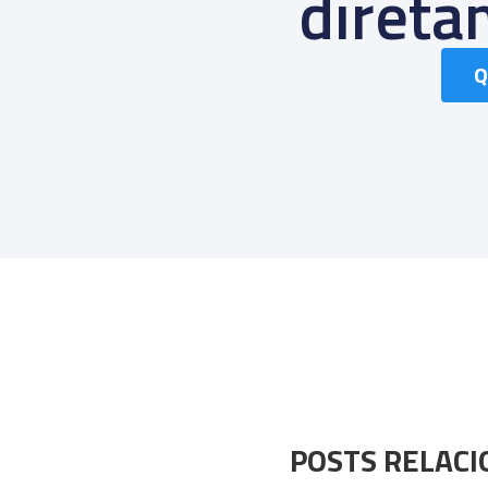
diret
Q
POSTS RELAC