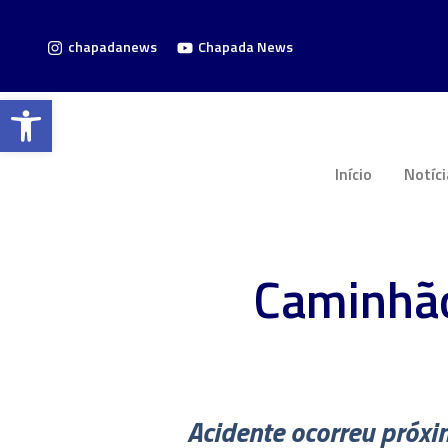
chapadanews
Chapada News
Barra de Ferramentas Aberta
Início
Notíc
Caminhã
Acidente ocorreu próxim