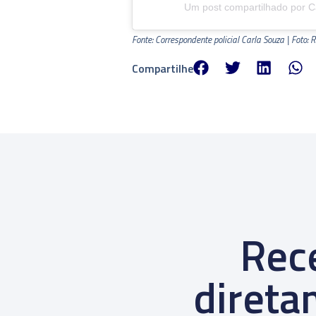
Um post compartilhado por Ca
Fonte: Correspondente policial Carla Souza | Foto:
Compartilhe
Rece
diret