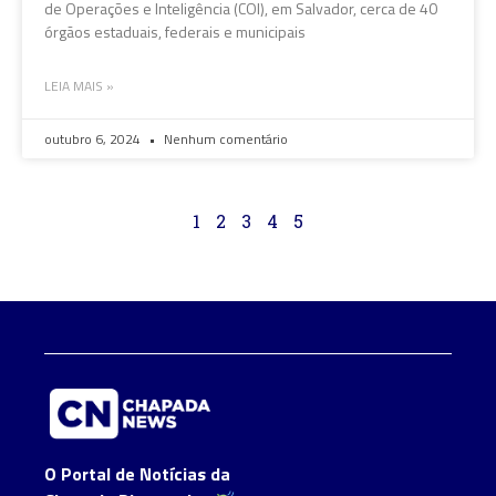
de Operações e Inteligência (COI), em Salvador, cerca de 40
órgãos estaduais, federais e municipais
LEIA MAIS »
outubro 6, 2024
Nenhum comentário
1
2
3
4
5
O Portal de Notícias da