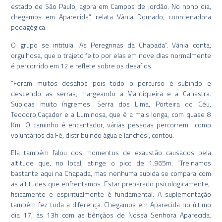
estado de São Paulo, agora em Campos de Jordão. No nono dia,
chegamos em Aparecida”, relata Vânia Dourado, coordenadora
pedagógica.
O grupo se intitula “As Peregrinas da Chapada”. Vânia conta,
orgulhosa, que o trajeto feito por elas em nove dias normalmente
é percorrido em 12 e reflete sobre os desafios.
“Foram muitos desafios pois todo o percurso é subindo e
descendo as serras, margeando a Mantiqueira e a Canastra.
Subidas muito íngremes: Serra dos Lima, Porteira do Céu,
Teodoro,Caçador e a Luminosa, que é a mais longa, com quase 8
Km. O caminho é encantador, várias pessoas percorrem como
voluntários da Fé, distribuindo água e lanches”, contou.
Ela também falou dos momentos de exaustão causados pela
altitude que, no local, atinge o pico de 1.965m. “Treinamos
bastante aqui na Chapada, mas nenhuma subida se compara com
as altitudes que enfrentamos. Estar preparado psicologicamente,
fisicamente e espiritualmente é fundamental. A suplementação
também fez toda a diferença. Chegamos em Aparecida no último
dia 17, às 13h com as bênçãos de Nossa Senhora Aparecida.