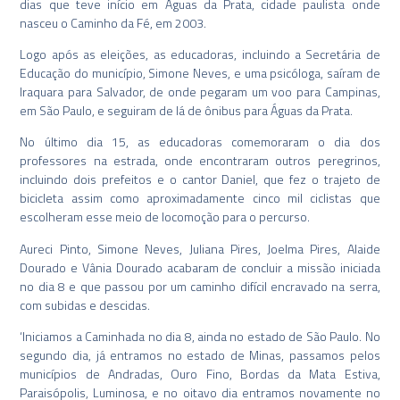
dias que teve início em Águas da Prata, cidade paulista onde
nasceu o Caminho da Fé, em 2003.
Logo após as eleições, as educadoras, incluindo a Secretária de
Educação do município, Simone Neves, e uma psicóloga, saíram de
Iraquara para Salvador, de onde pegaram um voo para Campinas,
em São Paulo, e seguiram de lá de ônibus para Águas da Prata.
No último dia 15, as educadoras comemoraram o dia dos
professores na estrada, onde encontraram outros peregrinos,
incluindo dois prefeitos e o cantor Daniel, que fez o trajeto de
bicicleta assim como aproximadamente cinco mil ciclistas que
escolheram esse meio de locomoção para o percurso.
Aureci Pinto, Simone Neves, Juliana Pires, Joelma Pires, Alaide
Dourado e Vânia Dourado acabaram de concluir a missão iniciada
no dia 8 e que passou por um caminho difícil encravado na serra,
com subidas e descidas.
‘Iniciamos a Caminhada no dia 8, ainda no estado de São Paulo. No
segundo dia, já entramos no estado de Minas, passamos pelos
municípios de Andradas, Ouro Fino, Bordas da Mata Estiva,
Paraisópolis, Luminosa, e no oitavo dia entramos novamente no