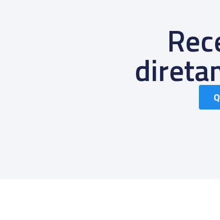
Rece
diret
Q