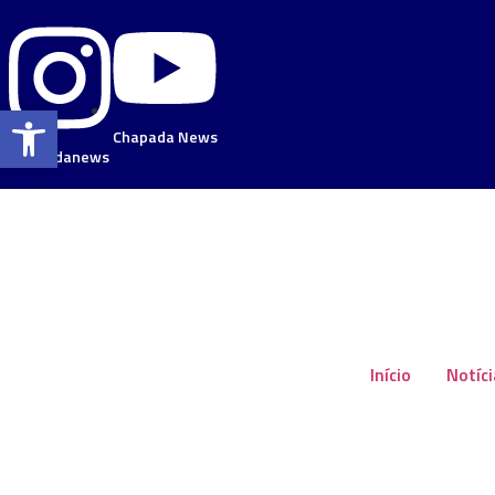
Barra de Ferramentas Aberta
Chapada News
chapadanews
Início
Notíc