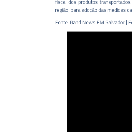
fiscal dos produtos transportados
região, para adoção das medidas ca
Fonte: Band News FM Salvador | F