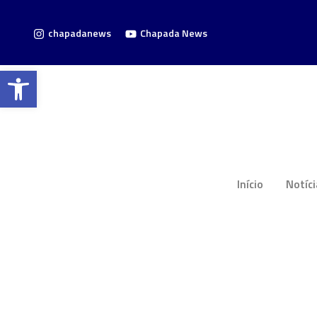
chapadanews
Chapada News
Barra de Ferramentas Aberta
Início
Notíc