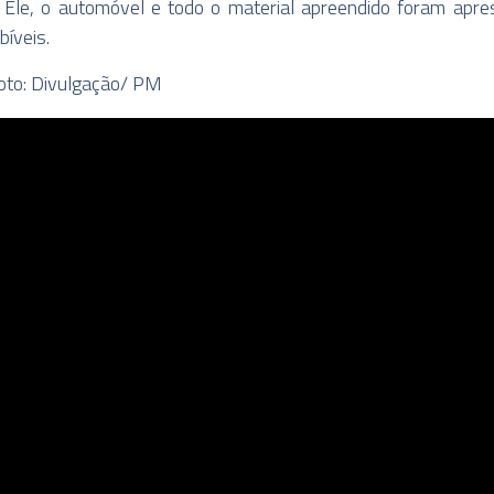
. Ele, o automóvel e todo o material apreendido foram apr
bíveis.
oto: Divulgação/ PM