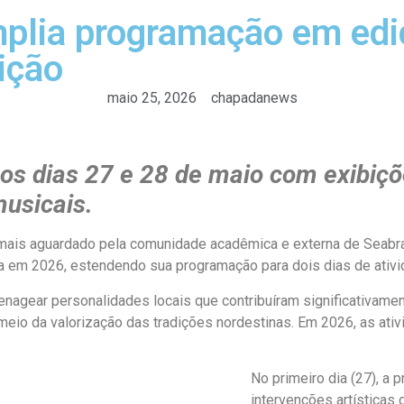
plia programação em edi
dição
maio 25, 2026
chapadanews
nos dias 27 e 28 de maio com exibiç
musicais.
 mais aguardado pela comunidade acadêmica e externa de Seabra 
m 2026, estendendo sua programação para dois dias de ativida
agear personalidades locais que contribuíram significativament
r meio da valorização das tradições nordestinas. Em 2026, as at
No primeiro dia (27), 
intervenções artística