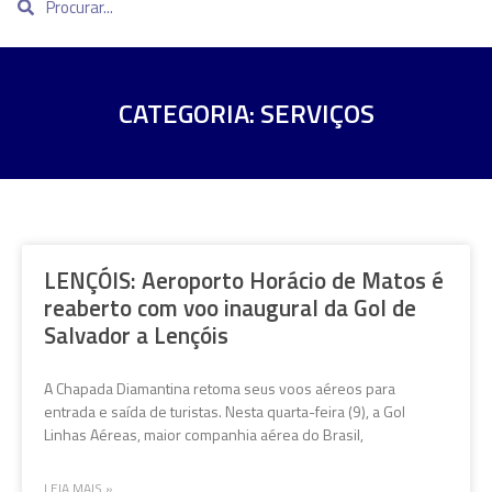
CATEGORIA: SERVIÇOS
LENÇÓIS: Aeroporto Horácio de Matos é
reaberto com voo inaugural da Gol de
Salvador a Lençóis
A Chapada Diamantina retoma seus voos aéreos para
entrada e saída de turistas. Nesta quarta-feira (9), a Gol
Linhas Aéreas, maior companhia aérea do Brasil,
LEIA MAIS »